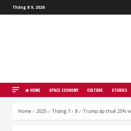
Skip
Tháng 8 9, 2026
to
content
HOME
SPACE ECONOMY
CULTURE
STORIES
Home
2025
Tháng 7
8
Trump áp thuế 25% v