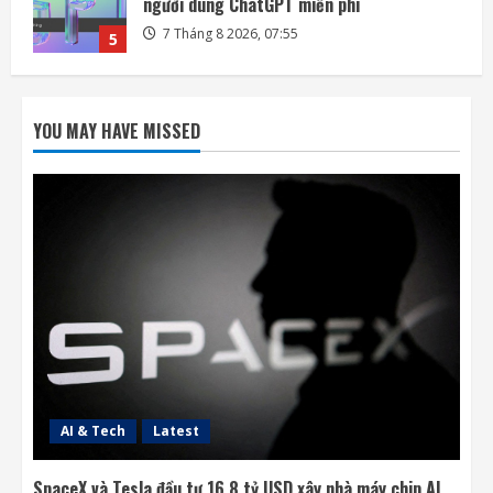
nhà máy chip AI tại Texas
7 Tháng 8 2026, 18:00
1
Ba công ty điển hình phát triển công nghệ
trồng cây trên Mặt Trăng
YOU MAY HAVE MISSED
7 Tháng 8 2026, 12:00
2
Meta ra mắt tác nhân AI lập trình, cạnh
tranh với Anthropic và OpenAI
7 Tháng 8 2026, 08:18
3
Rocket Lab phóng vệ tinh quan sát của
Nhật Bản sau 5 tuần trì hoãn
7 Tháng 8 2026, 08:07
4
AI & Tech
Latest
SpaceX và Tesla đầu tư 16,8 tỷ USD xây nhà máy chip AI