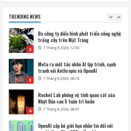
Ba công ty điển hình phát triển công nghệ
trồng cây trên Mặt Trăng
TRENDING NEWS
7 Tháng 8 2026, 12:00
2
Meta ra mắt tác nhân AI lập trình, cạnh
tranh với Anthropic và OpenAI
7 Tháng 8 2026, 08:18
3
Rocket Lab phóng vệ tinh quan sát của
Nhật Bản sau 5 tuần trì hoãn
7 Tháng 8 2026, 08:07
4
OpenAI sắp bỏ giới hạn nhắn tin đối với
người dùng ChatGPT miễn phí
7 Tháng 8 2026, 07:55
5
SpaceX và Tesla đầu tư 16,8 tỷ USD xây