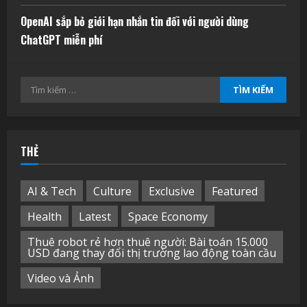
OpenAI sắp bỏ giới hạn nhắn tin đối với người dùng
ChatGPT miễn phí
Tìm
kiếm
cho:
THẺ
AI & Tech
Culture
Exclusive
Featured
Health
Latest
Space Economy
Thuê robot rẻ hơn thuê người: Bài toán 15.000
USD đang thay đổi thị trường lao động toàn cầu
Video và Ảnh