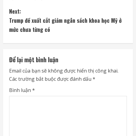
n
Next:
t
Trump đề xuất cắt giảm ngân sách khoa học Mỹ ở
i
mức chưa từng có
n
u
Để lại một bình luận
e
Email của bạn sẽ không được hiển thị công khai.
Các trường bắt buộc được đánh dấu
*
R
Bình luận
*
e
a
d
i