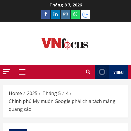
Skip
Tháng 8 7, 2026
to
Facebook
Linkedin
Instagram
What’sapp
Zalo
content
VIDEO
Primary
Menu
Home
2025
Tháng 5
4
Chính phủ Mỹ muốn Google phải chia tách mảng
quảng cáo