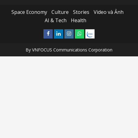
Space Economy
Culture
Stories
Video và Ảnh
AI & Tech
Health
Facebook
Linkedin
Instagram
What’sapp
Zalo