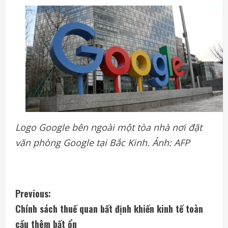
Logo Google bên ngoài một tòa nhà nơi đặt
văn phòng Google tại Bắc Kinh. Ảnh: AFP
C
Previous:
Chính sách thuế quan bất định khiến kinh tế toàn
o
cầu thêm bất ổn