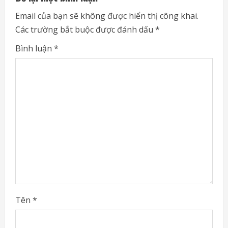
e
Email của bạn sẽ không được hiển thị công khai.
Các trường bắt buộc được đánh dấu
*
R
Bình luận
*
e
a
d
i
n
g
Tên
*