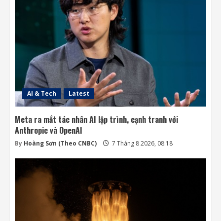
người dùng ChatGPT miễn phí
7 Tháng 8 2026, 07:55
3
SpaceX muốn thu hồi Starship bằng tháp
đỡ trong Flight 14 cuối tháng 8
7 Tháng 8 2026, 05:37
4
AI & Tech
Latest
Meta ra mắt tác nhân AI lập trình, cạnh tranh với
Anthropic và OpenAI
By
Hoàng Sơn (Theo CNBC)
7 Tháng 8 2026, 08:18