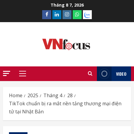
Skip
Tháng 8 7, 2026
to
Facebook
Linkedin
Instagram
What’sapp
Zalo
content
VIDEO
Primary
Menu
Home
2025
Tháng 4
28
TikTok chuẩn bị ra mắt nền tảng thương mại điện
tử tại Nhật Bản