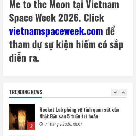
Me to the Moon tại Vietnam
Space Week 2026. Click
Mảnh tên lửa SpaceX lao xuống Mặt Trăng
với tốc độ gần 8.700 km/h
vietnamspaceweek.com
để
6 Tháng 8 2026, 20:03
5
tham dự sự kiện hiếm có sắp
Meta ra mắt tác nhân AI lập trình, cạnh
tranh với Anthropic và OpenAI
diễn ra.
7 Tháng 8 2026, 08:18
1
Rocket Lab phóng vệ tinh quan sát của
Nhật Bản sau 5 tuần trì hoãn
TRENDING NEWS
7 Tháng 8 2026, 08:07
2
OpenAI sắp bỏ giới hạn nhắn tin đối với
người dùng ChatGPT miễn phí
7 Tháng 8 2026, 07:55
3