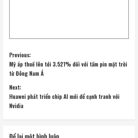
C
Previous:
Mỹ áp thuế lên tới 3.521% đối với tấm pin mặt trời
o
từ Đông Nam Á
n
Next:
t
Huawei phát triển chip AI mới để cạnh tranh với
i
Nvidia
n
u
Để lại một bình luận