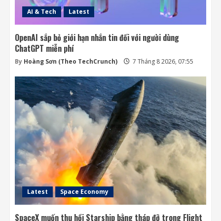
AI & Tech
Latest
OpenAI sắp bỏ giới hạn nhắn tin đối với người dùng
ChatGPT miễn phí
By
Hoàng Sơn (Theo TechCrunch)
7 Tháng 8 2026, 07:55
Latest
Space Economy
SpaceX muốn thu hồi Starship bằng tháp đỡ trong Flight