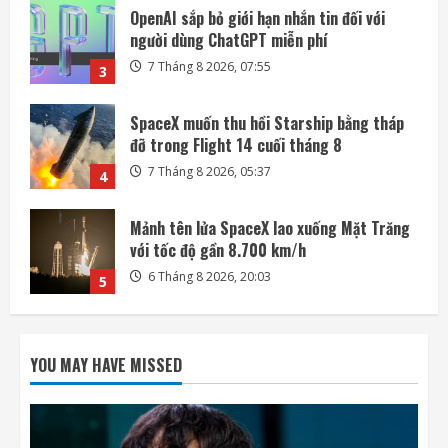
SpaceX muốn thu hồi Starship bằng tháp
đỡ trong Flight 14 cuối tháng 8
7 Tháng 8 2026, 05:37
4
Mảnh tên lửa SpaceX lao xuống Mặt Trăng
với tốc độ gần 8.700 km/h
6 Tháng 8 2026, 20:03
5
Meta ra mắt tác nhân AI lập trình, cạnh
tranh với Anthropic và OpenAI
7 Tháng 8 2026, 08:18
1
Rocket Lab phóng vệ tinh quan sát của
Nhật Bản sau 5 tuần trì hoãn
YOU MAY HAVE MISSED
7 Tháng 8 2026, 08:07
2
OpenAI sắp bỏ giới hạn nhắn tin đối với