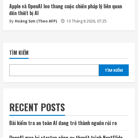
Apple và OpenAI leo thang cuộc chiến pháp lý liên quan
đến thiết bị AI
By
Hoàng Sơn (Theo AFP)
10 Tháng 8 2026, 07:25
TÌM KIẾM
TÌM KIẾM
RECENT POSTS
Bài kiểm tra an toàn AI đang trở thành nguồn rủi ro
OpenAI mua lại startup công cụ thuyết trình NextSlide