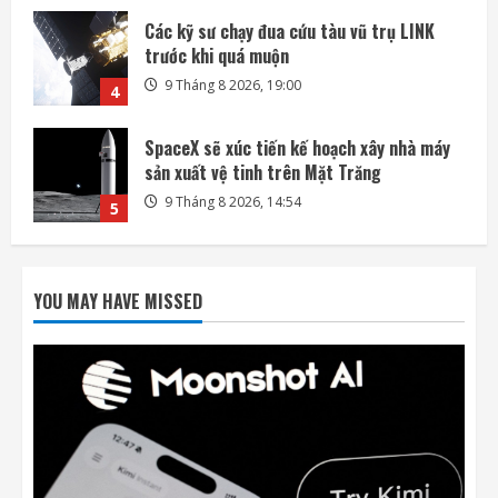
SpaceX sẽ xúc tiến kế hoạch xây nhà máy
sản xuất vệ tinh trên Mặt Trăng
9 Tháng 8 2026, 14:54
5
Bài kiểm tra an toàn AI đang trở thành
nguồn rủi ro
10 Tháng 8 2026, 07:57
1
OpenAI mua lại startup công cụ thuyết
trình NextSlide
YOU MAY HAVE MISSED
10 Tháng 8 2026, 07:33
2
Apple và OpenAI leo thang cuộc chiến pháp
lý liên quan đến thiết bị AI
10 Tháng 8 2026, 07:25
3