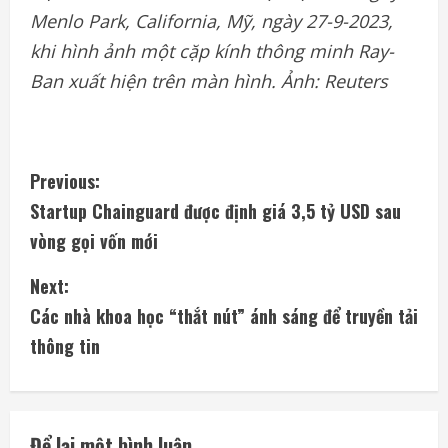
Menlo Park, California, Mỹ, ngày 27-9-2023,
khi hình ảnh một cặp kính thông minh Ray-
Ban xuất hiện trên màn hình. Ảnh: Reuters
C
Previous:
Startup Chainguard được định giá 3,5 tỷ USD sau
o
vòng gọi vốn mới
n
Next:
t
Các nhà khoa học “thắt nút” ánh sáng để truyền tải
i
thông tin
n
u
Để lại một bình luận