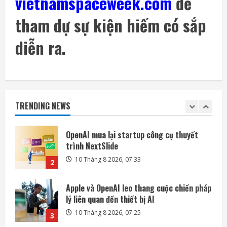
vietnamspaceweek.com
để
5
tham dự sự kiện hiếm có sắp
Bài kiểm tra an toàn AI đang trở thành
nguồn rủi ro
diễn ra.
10 Tháng 8 2026, 07:57
1
OpenAI mua lại startup công cụ thuyết
trình NextSlide
TRENDING NEWS
10 Tháng 8 2026, 07:33
2
Apple và OpenAI leo thang cuộc chiến pháp
lý liên quan đến thiết bị AI
10 Tháng 8 2026, 07:25
3
Các kỹ sư chạy đua cứu tàu vũ trụ LINK
trước khi quá muộn
9 Tháng 8 2026, 19:00
4