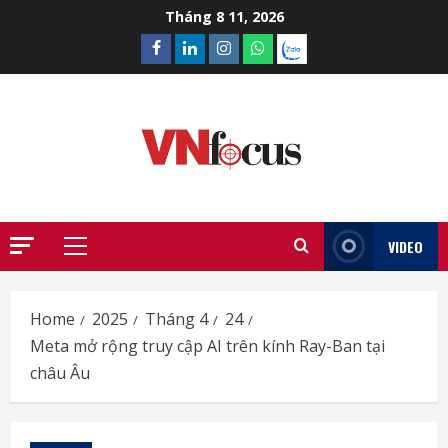
Skip
Tháng 8 11, 2026
to
Facebook
Linkedin
Instagram
What’sapp
Zalo
content
VIDEO
Primary
Menu
Home
2025
Tháng 4
24
Meta mở rộng truy cập AI trên kính Ray-Ban tại
châu Âu