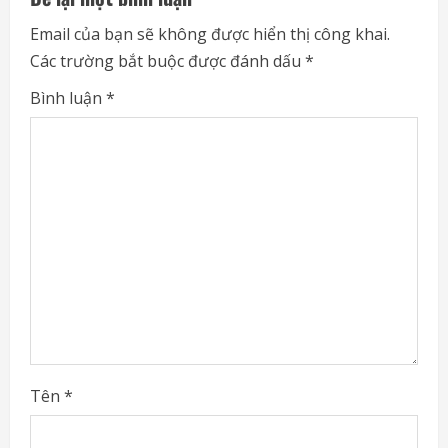
e
Email của bạn sẽ không được hiển thị công khai.
Các trường bắt buộc được đánh dấu
*
R
Bình luận
*
e
a
d
i
n
g
Tên
*