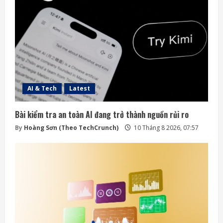
AI & Tech
Latest
Bài kiểm tra an toàn AI đang trở thành nguồn rủi ro
By
Hoàng Sơn (Theo TechCrunch)
10 Tháng 8 2026, 07:57