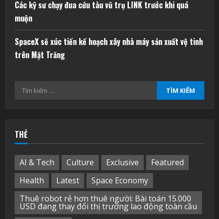
Các kỹ sư chạy đua cứu tàu vũ trụ LINK trước khi quá
muộn
SpaceX sẽ xúc tiến kế hoạch xây nhà máy sản xuất vệ tinh
trên Mặt Trăng
Tìm
kiếm
cho:
THẺ
AI & Tech
Culture
Exclusive
Featured
Health
Latest
Space Economy
Thuê robot rẻ hơn thuê người: Bài toán 15.000
USD đang thay đổi thị trường lao động toàn cầu