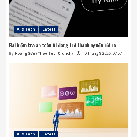
Các kỹ sư chạy đua cứu tàu vũ trụ LINK
trước khi quá muộn
9 Tháng 8 2026, 19:00
4
AI & Tech
Latest
Bài kiểm tra an toàn AI đang trở thành nguồn rủi ro
By
Hoàng Sơn (Theo TechCrunch)
10 Tháng 8 2026, 07:57
AI & Tech
Latest