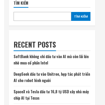
TÌM KIẾM
TÌM KIẾM
RECENT POSTS
SoftBank không chỉ đầu tư vào AI mà còn lãi lớn
nhờ mua cổ phần Intel
DeepSeek đầu tư vào Unitree, hợp tác phát triển
AI cho robot hình người
SpaceX và Tesla đầu tư 16,8 tỷ USD xây nhà máy
chip AI tại Texas