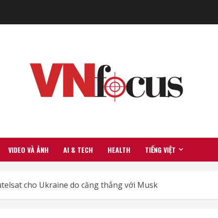
VIDEO VÀ ẢNH
AI & TECH
HEALTH
TIẾNG VIỆT
Eutelsat cho Ukraine do căng thẳng với Musk