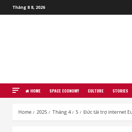
Skip
Tháng 8 8, 2026
to
content
HOME
SPACE ECONOMY
CULTURE
STORIES
Home
2025
Tháng 4
5
Đức tài trợ internet 