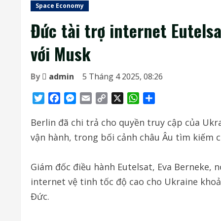
Space Economy
Đức tài trợ internet Eutel
với Musk
By
admin
5 Tháng 4 2025, 08:26
Twitter
Facebook
Messenger
Email
Copy
X
WhatsApp
Share
Link
Berlin đã chi trả cho quyền truy cập của Ukr
vận hành, trong bối cảnh châu Âu tìm kiếm c
Giám đốc điều hành Eutelsat, Eva Berneke, n
internet vệ tinh tốc độ cao cho Ukraine kh
Đức.