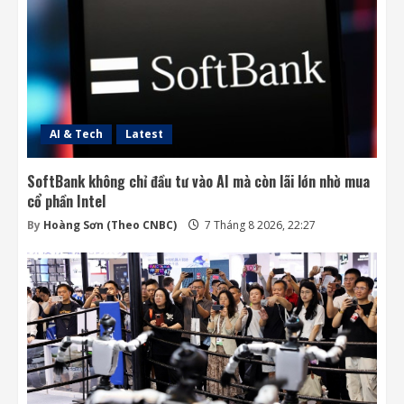
3
Ba công ty điển hình phát triển công nghệ
trồng cây trên Mặt Trăng
7 Tháng 8 2026, 12:00
4
AI & Tech
Latest
SoftBank không chỉ đầu tư vào AI mà còn lãi lớn nhờ mua
cổ phần Intel
By
Hoàng Sơn (Theo CNBC)
7 Tháng 8 2026, 22:27