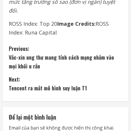
mức tăng trưởng số sao (đơn vị ngàn) tuyệt
đối.
ROSS Index: Top 20
Image Credits:
ROSS
Index: Runa Capital
C
Previous:
Vắc-xin ung thư mang tính cách mạng nhắm vào
o
mọi khối u rắn
n
Next:
t
Tencent ra mắt mô hình suy luận T1
i
n
Để lại một bình luận
u
Email của bạn sẽ không được hiển thị công khai.