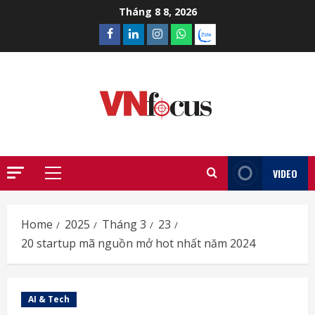
Skip
Tháng 8 8, 2026
to
Facebook
Linkedin
Instagram
What’sapp
Zalo
content
VIDEO
Primary
Menu
Home
2025
Tháng 3
23
20 startup mã nguồn mở hot nhất năm 2024
AI & Tech