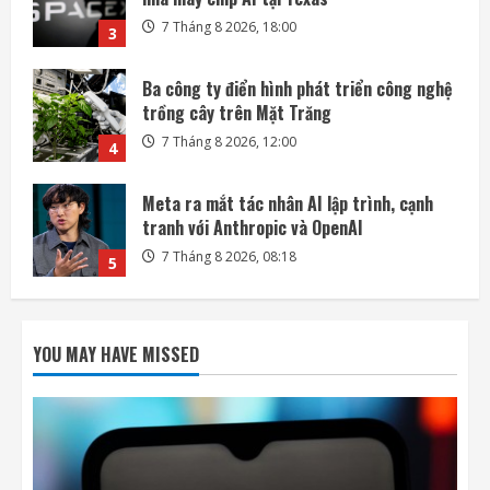
7 Tháng 8 2026, 12:00
4
Meta ra mắt tác nhân AI lập trình, cạnh
tranh với Anthropic và OpenAI
7 Tháng 8 2026, 08:18
5
SoftBank không chỉ đầu tư vào AI mà còn
lãi lớn nhờ mua cổ phần Intel
7 Tháng 8 2026, 22:27
1
DeepSeek đầu tư vào Unitree, hợp tác phát
triển AI cho robot hình người
YOU MAY HAVE MISSED
7 Tháng 8 2026, 22:20
2
SpaceX và Tesla đầu tư 16,8 tỷ USD xây
nhà máy chip AI tại Texas
7 Tháng 8 2026, 18:00