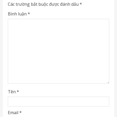
e
Các trường bắt buộc được đánh dấu
*
R
Bình luận
*
e
a
d
i
n
g
Tên
*
Email
*