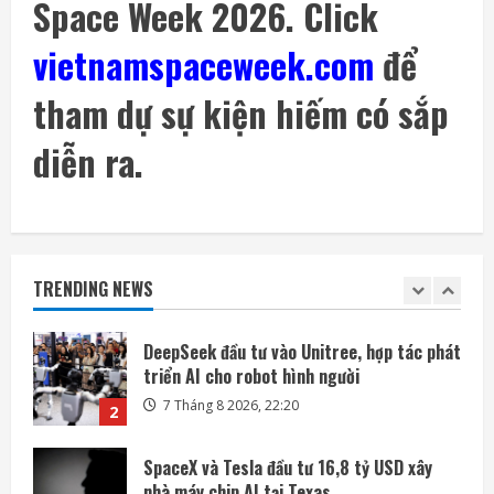
Space Week 2026. Click
Meta ra mắt tác nhân AI lập trình, cạnh
tranh với Anthropic và OpenAI
vietnamspaceweek.com
để
7 Tháng 8 2026, 08:18
5
tham dự sự kiện hiếm có sắp
SoftBank không chỉ đầu tư vào AI mà còn
lãi lớn nhờ mua cổ phần Intel
diễn ra.
7 Tháng 8 2026, 22:27
1
DeepSeek đầu tư vào Unitree, hợp tác phát
triển AI cho robot hình người
TRENDING NEWS
7 Tháng 8 2026, 22:20
2
SpaceX và Tesla đầu tư 16,8 tỷ USD xây
nhà máy chip AI tại Texas
7 Tháng 8 2026, 18:00
3
Ba công ty điển hình phát triển công nghệ
trồng cây trên Mặt Trăng