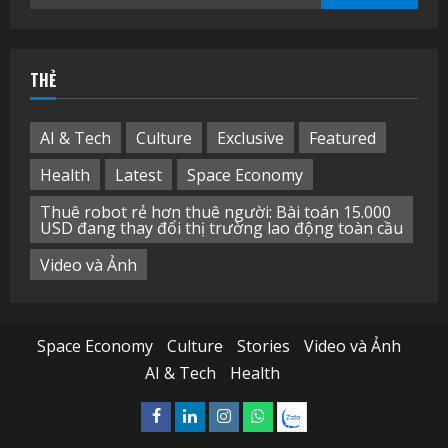
kiếm
cho:
THẺ
AI & Tech
Culture
Exclusive
Featured
Health
Latest
Space Economy
Thuê robot rẻ hơn thuê người: Bài toán 15.000
USD đang thay đổi thị trường lao động toàn cầu
Video và Ảnh
Space Economy
Culture
Stories
Video và Ảnh
AI & Tech
Health
Facebook
Linkedin
Instagram
What’sapp
Zalo