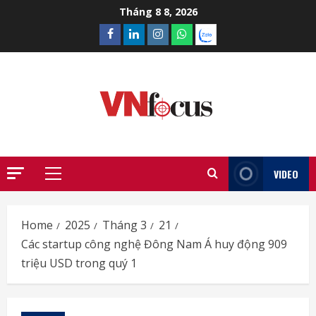
Skip
Tháng 8 8, 2026
to
Facebook
Linkedin
Instagram
What’sapp
Zalo
content
VIDEO
Primary
Menu
Home
2025
Tháng 3
21
Các startup công nghệ Đông Nam Á huy động 909
triệu USD trong quý 1