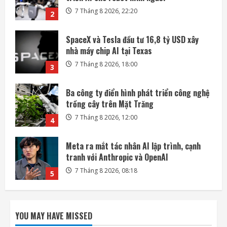
7 Tháng 8 2026, 18:00
3
Ba công ty điển hình phát triển công nghệ
trồng cây trên Mặt Trăng
7 Tháng 8 2026, 12:00
4
Meta ra mắt tác nhân AI lập trình, cạnh
tranh với Anthropic và OpenAI
7 Tháng 8 2026, 08:18
5
SoftBank không chỉ đầu tư vào AI mà còn
lãi lớn nhờ mua cổ phần Intel
7 Tháng 8 2026, 22:27
1
DeepSeek đầu tư vào Unitree, hợp tác phát
triển AI cho robot hình người
YOU MAY HAVE MISSED
7 Tháng 8 2026, 22:20
2