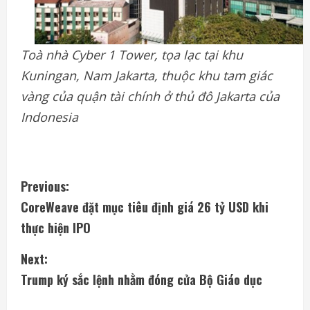
Toà nhà Cyber 1 Tower, tọa lạc tại khu
Kuningan, Nam Jakarta, thuộc khu tam giác
vàng của quận tài chính ở thủ đô Jakarta của
Indonesia
C
Previous:
CoreWeave đặt mục tiêu định giá 26 tỷ USD khi
o
thực hiện IPO
n
Next:
t
Trump ký sắc lệnh nhằm đóng cửa Bộ Giáo dục
i