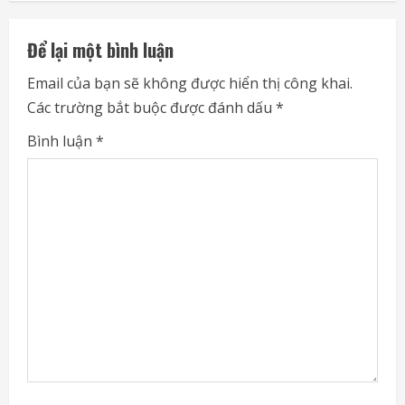
n
Để lại một bình luận
u
Email của bạn sẽ không được hiển thị công khai.
e
Các trường bắt buộc được đánh dấu
*
R
Bình luận
*
e
a
d
i
n
g