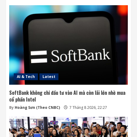
SpaceX và Tesla đầu tư 16,8 tỷ USD xây
nhà máy chip AI tại Texas
7 Tháng 8 2026, 18:00
3
Ba công ty điển hình phát triển công nghệ
trồng cây trên Mặt Trăng
7 Tháng 8 2026, 12:00
4
AI & Tech
Latest
SoftBank không chỉ đầu tư vào AI mà còn lãi lớn nhờ mua
cổ phần Intel
By
Hoàng Sơn (Theo CNBC)
7 Tháng 8 2026, 22:27