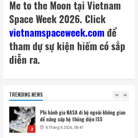
Me to the Moon tại Vietnam
Space Week 2026. Click
SoftBank không chỉ đầu tư vào AI mà còn
lãi lớn nhờ mua cổ phần Intel
vietnamspaceweek.com
để
7 Tháng 8 2026, 22:27
5
tham dự sự kiện hiếm có sắp
Mỗi ngày có thêm 1.200 triệu phú, nước
Mỹ giàu lên hay chỉ người giàu càng giàu?
diễn ra.
8 Tháng 8 2026, 08:55
1
Phi hành gia NASA đi bộ ngoài không gian
để nâng cấp hệ thống điện ISS
TRENDING NEWS
8 Tháng 8 2026, 08:47
2
Đến lượt mô hình AI của Moonshot thoát
khỏi môi trường thử nghiệm
8 Tháng 8 2026, 07:58
3