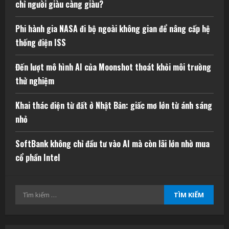
chỉ người giàu càng giàu?
Phi hành gia NASA đi bộ ngoài không gian để nâng cấp hệ
thống điện ISS
Đến lượt mô hình AI của Moonshot thoát khỏi môi trường
thử nghiệm
Khai thác điện từ đất ở Nhật Bản: giấc mơ lớn từ ánh sáng
nhỏ
SoftBank không chỉ đầu tư vào AI mà còn lãi lớn nhờ mua
cổ phần Intel
Tìm
kiếm
cho: