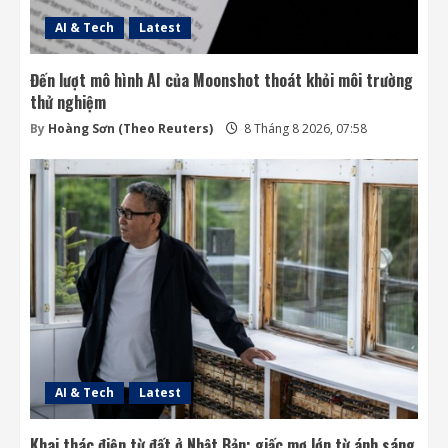
AI & Tech
Latest
Đến lượt mô hình AI của Moonshot thoát khỏi môi trường
thử nghiệm
By
Hoàng Sơn (Theo Reuters)
8 Tháng 8 2026, 07:58
AI & Tech
Latest
Khai thác điện từ đất ở Nhật Bản: giấc mơ lớn từ ánh sáng