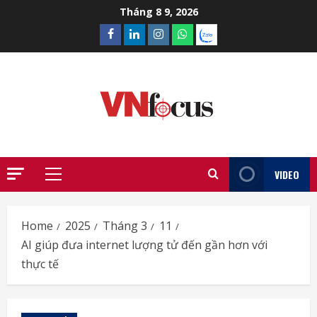
Skip
Tháng 8 9, 2026
to
Facebook
Linkedin
Instagram
What’sapp
Zalo
content
VIDEO
Primary
Menu
Home
2025
Tháng 3
11
AI giúp đưa internet lượng tử đến gần hơn với
thực tế