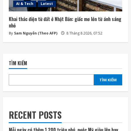
AI & Tech
Latest
Khai thác điện từ đất ở Nhật Bản: giấc mơ lớn từ ánh sáng
nhỏ
By
Sam Nguyễn (Theo AFP)
8 Tháng 8 2026, 07:52
TÌM KIẾM
TÌM KIẾM
RECENT POSTS
Mỗi ngày có thêm 1.200 triệu phú, nước Mỹ giàu lên hay