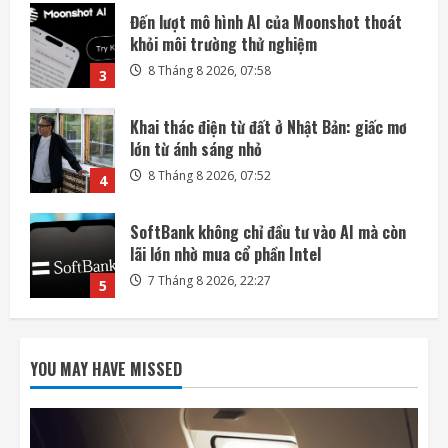
Khai thác điện từ đất ở Nhật Bản: giấc mơ
lớn từ ánh sáng nhỏ
8 Tháng 8 2026, 07:52
4
SoftBank không chỉ đầu tư vào AI mà còn
lãi lớn nhờ mua cổ phần Intel
7 Tháng 8 2026, 22:27
5
Mỗi ngày có thêm 1.200 triệu phú, nước
Mỹ giàu lên hay chỉ người giàu càng giàu?
8 Tháng 8 2026, 08:55
1
Phi hành gia NASA đi bộ ngoài không gian
để nâng cấp hệ thống điện ISS
YOU MAY HAVE MISSED
8 Tháng 8 2026, 08:47
2
Đến lượt mô hình AI của Moonshot thoát