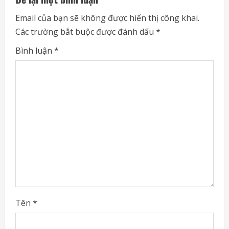
e
Email của bạn sẽ không được hiển thị công khai.
Các trường bắt buộc được đánh dấu
*
R
Bình luận
*
e
a
d
i
n
g
Tên
*