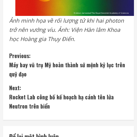
Ảnh minh họa về rối lượng tử khi hai photon
trở nên vướng víu. Ảnh: Viện Hàn lâm Khoa
học Hoàng gia Thụy Điển.
C
Previous:
Máy bay vũ trụ Mỹ hoàn thành sứ mệnh kỷ lục trên
o
quỹ đạo
n
Next:
t
Rocket Lab công bố kế hoạch hạ cánh tên lửa
i
Neutron trên biển
n
u
Để lại một bình luận