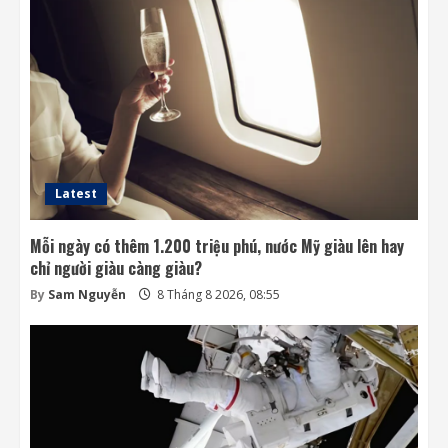
khỏi môi trường thử nghiệm
8 Tháng 8 2026, 07:58
3
Khai thác điện từ đất ở Nhật Bản: giấc mơ
lớn từ ánh sáng nhỏ
8 Tháng 8 2026, 07:52
4
Latest
Mỗi ngày có thêm 1.200 triệu phú, nước Mỹ giàu lên hay
chỉ người giàu càng giàu?
By
Sam Nguyễn
8 Tháng 8 2026, 08:55