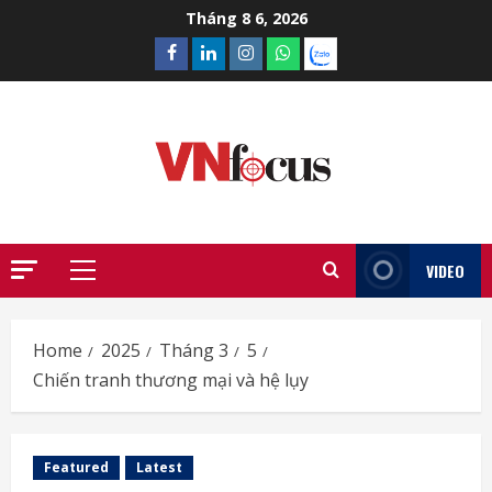
Skip
Tháng 8 6, 2026
to
Facebook
Linkedin
Instagram
What’sapp
Zalo
content
VIDEO
Primary
Menu
Home
2025
Tháng 3
5
Chiến tranh thương mại và hệ lụy
Featured
Latest