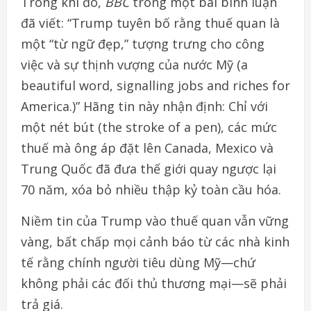
Trong khi đó,
BBC
trong một bài bình luận
đã viết:
“
Trump tuyên bố rằng thuế quan là
một “từ ngữ đẹp,” tượng trưng cho công
việc và sự thịnh vượng của nước Mỹ (
a
beautiful word, signalling jobs and riches for
America.
)” Hãng tin này nhận định: Chỉ với
một nét bút (
the stroke of a pen
), các mức
thuế mà ông áp đặt lên Canada, Mexico và
Trung Quốc đã đưa thế giới quay ngược lại
70 năm, xóa bỏ nhiều thập kỷ toàn cầu hóa.
Niềm tin của Trump vào thuế quan vẫn vững
vàng, bất chấp mọi cảnh báo từ các nhà kinh
tế rằng chính người tiêu dùng Mỹ—chứ
không phải các đối thủ thương mại—sẽ phải
trả giá.