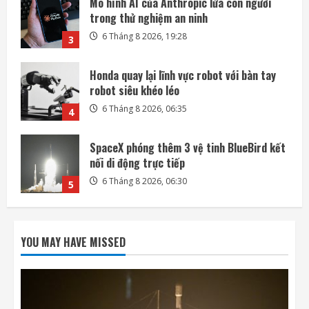
Honda quay lại lĩnh vực robot với bàn tay
robot siêu khéo léo
6 Tháng 8 2026, 06:35
4
SpaceX phóng thêm 3 vệ tinh BlueBird kết
nối di động trực tiếp
6 Tháng 8 2026, 06:30
5
Mảnh tên lửa SpaceX lao xuống Mặt Trăng
với tốc độ gần 8.700 km/h
6 Tháng 8 2026, 20:03
1
Mỹ tính áp giá sàn, thuế polysilicon nhằm
kiềm chế Trung Quốc
YOU MAY HAVE MISSED
6 Tháng 8 2026, 19:44
2
Mô hình AI của Anthropic lừa con người
trong thử nghiệm an ninh