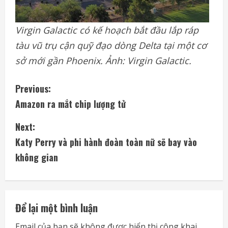
Virgin Galactic có kế hoạch bắt đầu lắp ráp
tàu vũ trụ cận quỹ đạo dòng Delta tại một cơ
sở mới gần Phoenix. Ảnh: Virgin Galactic.
C
Previous:
Amazon ra mắt chip lượng tử
o
Next:
n
Katy Perry và phi hành đoàn toàn nữ sẽ bay vào
t
không gian
i
n
Để lại một bình luận
u
Email của bạn sẽ không được hiển thị công khai.