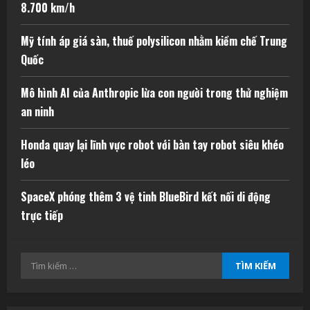
8.700 km/h
Mỹ tính áp giá sàn, thuế polysilicon nhằm kiềm chế Trung
Quốc
Mô hình AI của Anthropic lừa con người trong thử nghiệm
an ninh
Honda quay lại lĩnh vực robot với bàn tay robot siêu khéo
léo
SpaceX phóng thêm 3 vệ tinh BlueBird kết nối di động
trực tiếp
Tìm
kiếm
cho: