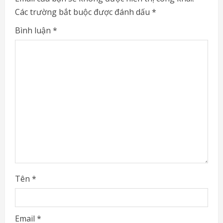
e
Các trường bắt buộc được đánh dấu
*
R
Bình luận
*
e
a
d
i
n
g
Tên
*
Email
*