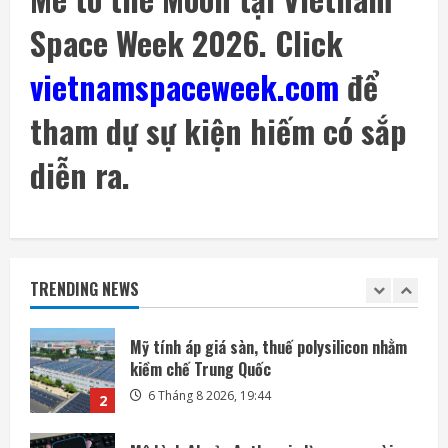
Space Week 2026. Click
SpaceX phóng thêm 3 vệ tinh BlueBird kết
nối di động trực tiếp
vietnamspaceweek.com
để
6 Tháng 8 2026, 06:30
5
tham dự sự kiện hiếm có sắp
Mảnh tên lửa SpaceX lao xuống Mặt Trăng
với tốc độ gần 8.700 km/h
diễn ra.
6 Tháng 8 2026, 20:03
1
Mỹ tính áp giá sàn, thuế polysilicon nhằm
kiềm chế Trung Quốc
TRENDING NEWS
6 Tháng 8 2026, 19:44
2
Mô hình AI của Anthropic lừa con người
trong thử nghiệm an ninh
6 Tháng 8 2026, 19:28
3