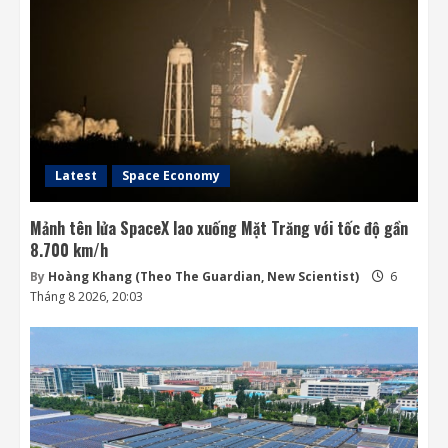
6 Tháng 8 2026, 19:28
3
Honda quay lại lĩnh vực robot với bàn tay
robot siêu khéo léo
6 Tháng 8 2026, 06:35
4
Latest
Space Economy
Mảnh tên lửa SpaceX lao xuống Mặt Trăng với tốc độ gần
8.700 km/h
By
Hoàng Khang (Theo The Guardian, New Scientist)
6
Tháng 8 2026, 20:03