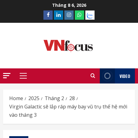
Skip
Tháng 8 6, 2026
to
Facebook
Linkedin
Instagram
What’sapp
Zalo
content
VIDEO
Primary
Menu
Home
2025
Tháng 2
28
Virgin Galactic sẽ lắp ráp máy bay vũ trụ thế hệ mới
vào tháng 3