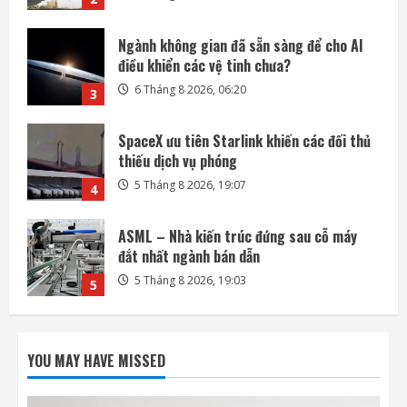
SpaceX ưu tiên Starlink khiến các đối thủ
thiếu dịch vụ phóng
5 Tháng 8 2026, 19:07
4
ASML – Nhà kiến trúc đứng sau cỗ máy
đắt nhất ngành bán dẫn
5 Tháng 8 2026, 19:03
5
Honda quay lại lĩnh vực robot với bàn tay
robot siêu khéo léo
6 Tháng 8 2026, 06:35
1
SpaceX phóng thêm 3 vệ tinh BlueBird kết
nối di động trực tiếp
YOU MAY HAVE MISSED
6 Tháng 8 2026, 06:30
2