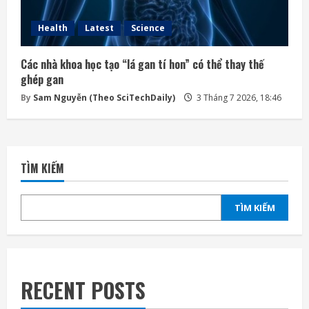
Health
Latest
Science
Các nhà khoa học tạo “lá gan tí hon” có thể thay thế
ghép gan
By
Sam Nguyễn (Theo SciTechDaily)
3 Tháng 7 2026, 18:46
TÌM KIẾM
TÌM KIẾM
RECENT POSTS