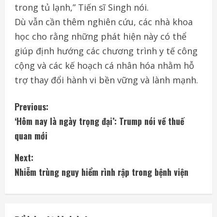
trong tủ lạnh,” Tiến sĩ Singh nói.
Dù vẫn cần thêm nghiên cứu, các nhà khoa
học cho rằng những phát hiện này có thể
giúp định hướng các chương trình y tế công
cộng và các kế hoạch cá nhân hóa nhằm hỗ
trợ thay đổi hành vi bền vững và lành mạnh.
C
Previous:
‘Hôm nay là ngày trọng đại’: Trump nói về thuế
o
quan mới
n
Next:
t
Nhiễm trùng nguy hiểm rình rập trong bệnh viện
i
n