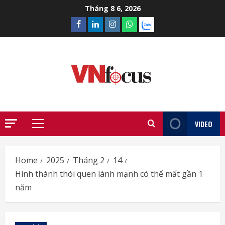
Skip
Tháng 8 6, 2026
to
Facebook
Linkedin
Instagram
What’sapp
Zalo
content
VIDEO
Primary
Menu
Home
2025
Tháng 2
14
Hình thành thói quen lành mạnh có thể mất gần 1
năm