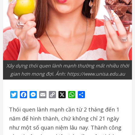
Xây dựng thói quen lành mạnh thường mất nhiều thời
gian hơn mong đợi. Ảnh: https://www.unisa.edu.au
Twitter
Facebook
Messenger
Email
Copy
X
WhatsApp
Share
Link
Thói quen lành mạnh cần từ 2 tháng đến 1
năm để hình thành, chứ không chỉ 21 ngày
như một số quan niệm lâu nay. Thành công