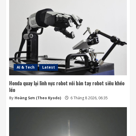
Ngành không gian đã sẵn sàng để cho AI
điều khiển các vệ tinh chưa?
6 Tháng 8 2026, 06:20
3
SpaceX ưu tiên Starlink khiến các đối thủ
thiếu dịch vụ phóng
5 Tháng 8 2026, 19:07
4
AI & Tech
Latest
Honda quay lại lĩnh vực robot với bàn tay robot siêu khéo
léo
By
Hoàng Sơn (Theo Kyodo)
6 Tháng 8 2026, 06:35