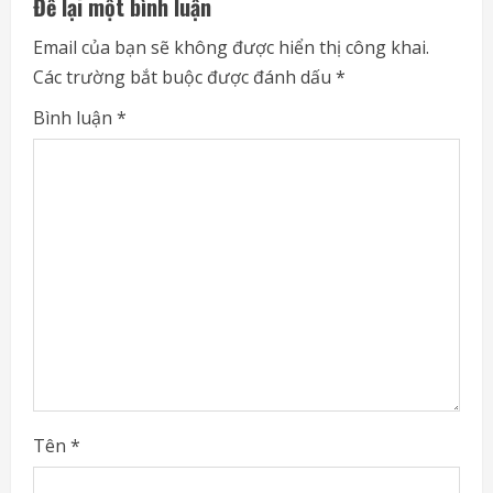
Để lại một bình luận
u
Email của bạn sẽ không được hiển thị công khai.
e
Các trường bắt buộc được đánh dấu
*
R
Bình luận
*
e
a
d
i
n
g
Tên
*