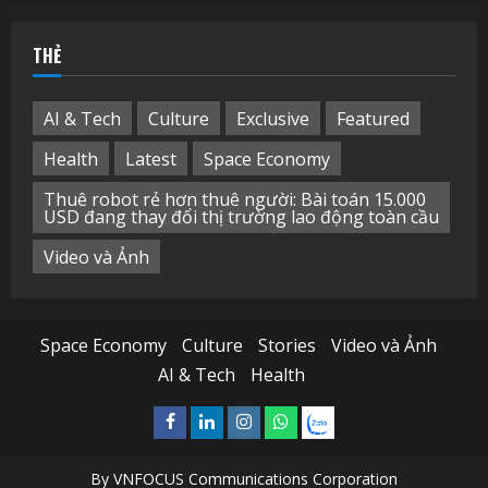
cho:
THẺ
AI & Tech
Culture
Exclusive
Featured
Health
Latest
Space Economy
Thuê robot rẻ hơn thuê người: Bài toán 15.000
USD đang thay đổi thị trường lao động toàn cầu
Video và Ảnh
Space Economy
Culture
Stories
Video và Ảnh
AI & Tech
Health
Facebook
Linkedin
Instagram
What’sapp
Zalo