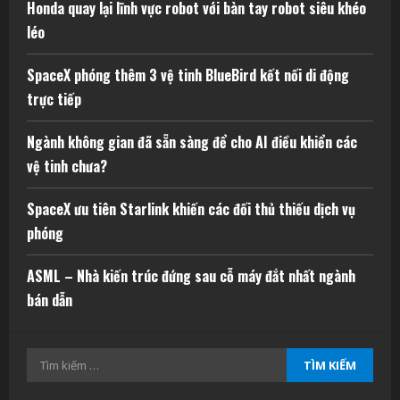
Honda quay lại lĩnh vực robot với bàn tay robot siêu khéo
léo
SpaceX phóng thêm 3 vệ tinh BlueBird kết nối di động
trực tiếp
Ngành không gian đã sẵn sàng để cho AI điều khiển các
vệ tinh chưa?
SpaceX ưu tiên Starlink khiến các đối thủ thiếu dịch vụ
phóng
ASML – Nhà kiến trúc đứng sau cỗ máy đắt nhất ngành
bán dẫn
Tìm
kiếm