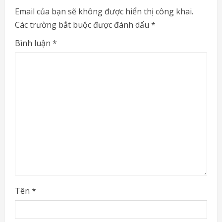
e
Email của bạn sẽ không được hiển thị công khai.
Các trường bắt buộc được đánh dấu
*
R
Bình luận
*
e
a
d
i
n
g
Tên
*