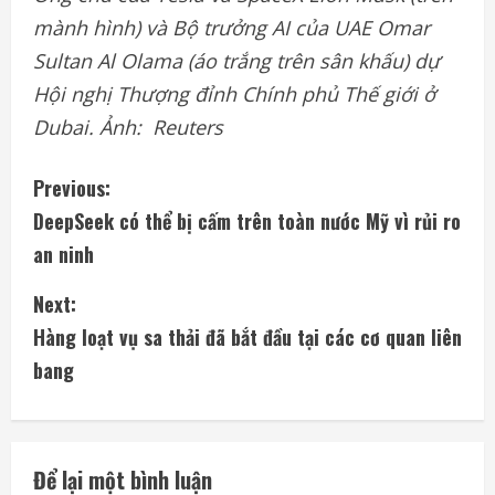
mành hình) và Bộ trưởng AI của UAE Omar
Sultan Al Olama (áo trắng trên sân khấu) dự
Hội nghị Thượng đỉnh Chính phủ Thế giới ở
Dubai
. Ảnh: Reuters
C
Previous:
DeepSeek có thể bị cấm trên toàn nước Mỹ vì rủi ro
o
an ninh
n
Next:
t
Hàng loạt vụ sa thải đã bắt đầu tại các cơ quan liên
i
bang
n
u
Để lại một bình luận