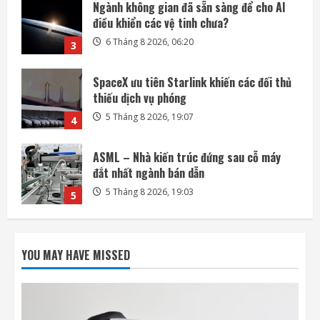
SpaceX ưu tiên Starlink khiến các đối thủ
thiếu dịch vụ phóng
5 Tháng 8 2026, 19:07
4
ASML – Nhà kiến trúc đứng sau cỗ máy
đắt nhất ngành bán dẫn
5 Tháng 8 2026, 19:03
5
Honda quay lại lĩnh vực robot với bàn tay
robot siêu khéo léo
6 Tháng 8 2026, 06:35
1
SpaceX phóng thêm 3 vệ tinh BlueBird kết
nối di động trực tiếp
YOU MAY HAVE MISSED
6 Tháng 8 2026, 06:30
2
Ngành không gian đã sẵn sàng để cho AI