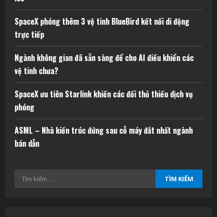
SpaceX phóng thêm 3 vệ tinh BlueBird kết nối di động
trực tiếp
Ngành không gian đã sẵn sàng để cho AI điều khiển các
vệ tinh chưa?
SpaceX ưu tiên Starlink khiến các đối thủ thiếu dịch vụ
phóng
ASML – Nhà kiến trúc đứng sau cỗ máy đắt nhất ngành
bán dẫn
Tìm
kiếm
cho: