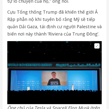
tự lo chuyện của họ,” ông nói.
Cựu Tổng thống Trump đã khiến thế giới Ả
Rập phẫn nộ khi tuyên bố rằng Mỹ sẽ tiếp
quản Dải Gaza, tái định cư người Palestine và
biến nơi này thành ‘Riviera của Trung Đông’.
Ông chủ của
Tesla và SpaceX Elon Musk (trên