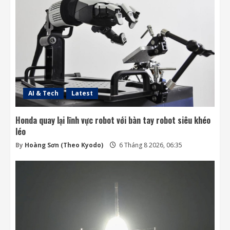
điều khiển các vệ tinh chưa?
6 Tháng 8 2026, 06:20
3
SpaceX ưu tiên Starlink khiến các đối thủ
thiếu dịch vụ phóng
5 Tháng 8 2026, 19:07
4
AI & Tech
Latest
Honda quay lại lĩnh vực robot với bàn tay robot siêu khéo
léo
By
Hoàng Sơn (Theo Kyodo)
6 Tháng 8 2026, 06:35