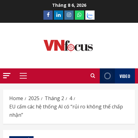
Skip
Tháng 8 6, 2026
to
Facebook
Linkedin
Instagram
What’sapp
Zalo
content
VIDEO
Primary
Menu
Home
2025
Tháng 2
4
EU cấm các hệ thống AI có “rủi ro không thể chấp
nhận”