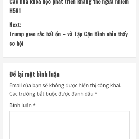
Các nhà khoa học phát triển kháng thể ngừa nhiễm
o
H5N1
n
Next:
t
Trump gieo rắc bất ổn – và Tập Cận Bình nhìn thấy
i
cơ hội
n
u
Để lại một bình luận
e
Email của bạn sẽ không được hiển thị công khai.
Các trường bắt buộc được đánh dấu
*
R
Bình luận
*
e
a
d