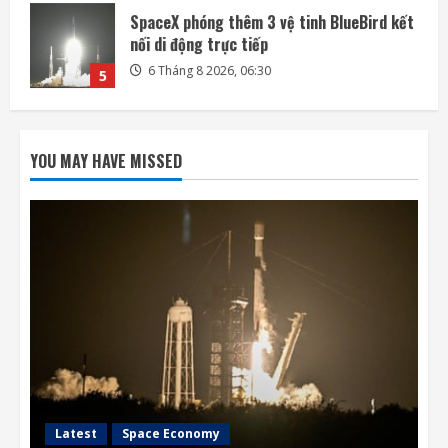
Mảnh tên lửa SpaceX lao xuống Mặt Trăng
với tốc độ gần 8.700 km/h
6 Tháng 8 2026, 20:03
1
Mỹ tính áp giá sàn, thuế polysilicon nhằm
kiềm chế Trung Quốc
YOU MAY HAVE MISSED
6 Tháng 8 2026, 19:44
2
Mô hình AI của Anthropic lừa con người
trong thử nghiệm an ninh
6 Tháng 8 2026, 19:28
3
Honda quay lại lĩnh vực robot với bàn tay
robot siêu khéo léo
6 Tháng 8 2026, 06:35
4
Latest
Space Economy