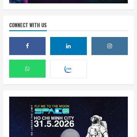
CONNECT WITH US
Mỹ tính áp giá sàn, thuế polysilicon nhằm
kiềm chế Trung Quốc