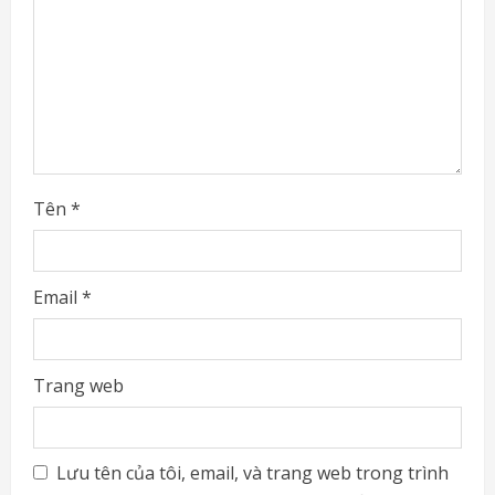
i
n
g
Tên
*
Email
*
Trang web
Lưu tên của tôi, email, và trang web trong trình