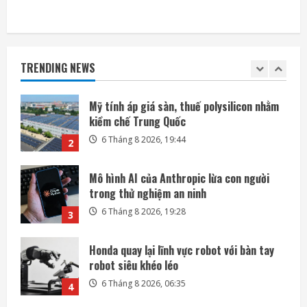
1
Mỹ tính áp giá sàn, thuế polysilicon nhằm
kiềm chế Trung Quốc
TRENDING NEWS
6 Tháng 8 2026, 19:44
2
Mô hình AI của Anthropic lừa con người
trong thử nghiệm an ninh
6 Tháng 8 2026, 19:28
3
Honda quay lại lĩnh vực robot với bàn tay
robot siêu khéo léo
6 Tháng 8 2026, 06:35
4
SpaceX phóng thêm 3 vệ tinh BlueBird kết
nối di động trực tiếp
6 Tháng 8 2026, 06:30
5