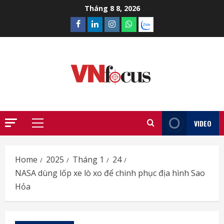
Skip
Tháng 8 8, 2026
to
Facebook
Linkedin
Instagram
What’sapp
Zalo
content
VIDEO
Primary
Menu
Home
2025
Tháng 1
24
NASA dùng lốp xe lò xo để chinh phục địa hình Sao
Hỏa