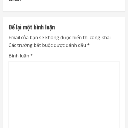
i
n
u
Để lại một bình luận
e
Email của bạn sẽ không được hiển thị công khai.
Các trường bắt buộc được đánh dấu
*
R
Bình luận
*
e
a
d
i
n
g