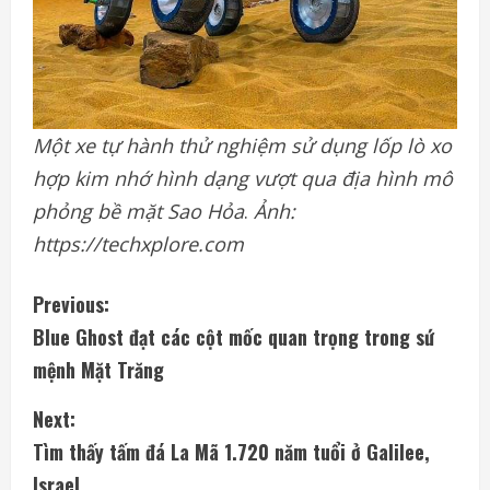
Một xe tự hành thử nghiệm sử dụng lốp lò xo
hợp kim nhớ hình dạng vượt qua địa hình mô
phỏng bề mặt Sao Hỏa
.
Ảnh:
https://techxplore.com
C
Previous:
Blue Ghost đạt các cột mốc quan trọng trong sứ
o
mệnh Mặt Trăng
n
Next:
t
Tìm thấy tấm đá La Mã 1.720 năm tuổi ở Galilee,
Israel