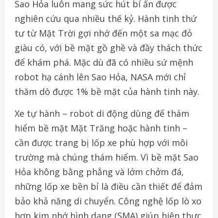
Sao Hỏa luôn mang sức hút bí ẩn được
nghiên cứu qua nhiều thế kỷ. Hành tinh thứ
tư từ Mặt Trời gợi nhớ đến một sa mạc đỏ
giàu có, với bề mặt gồ ghề và đầy thách thức
để khám phá. Mặc dù đã có nhiều sứ mệnh
robot hạ cánh lên Sao Hỏa, NASA mới chỉ
thăm dò được 1% bề mặt của hành tinh này.
Xe tự hành – robot di động dùng để thám
hiểm bề mặt Mặt Trăng hoặc hành tinh –
cần được trang bị lốp xe phù hợp với môi
trường mà chúng thám hiểm. Vì bề mặt Sao
Hỏa không bằng phẳng và lởm chởm đá,
những lốp xe bền bỉ là điều cần thiết để đảm
bảo khả năng di chuyển. Công nghệ lốp lò xo
hợp kim nhớ hình dạng (SMA) giúp hiện thực