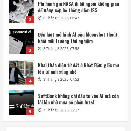
Đến lượt mô hình AI của Moonshot thoát
khỏi môi trường thử nghiệm
8 Tháng 8 2026, 07:58
3
Khai thác điện từ đất ở Nhật Bản: giấc mơ
lớn từ ánh sáng nhỏ
8 Tháng 8 2026, 07:52
4
SoftBank không chỉ đầu tư vào AI mà còn
lãi lớn nhờ mua cổ phần Intel
7 Tháng 8 2026, 22:27
5
Mỗi ngày có thêm 1.200 triệu phú, nước
Mỹ giàu lên hay chỉ người giàu càng giàu?
8 Tháng 8 2026, 08:55
1
Phi hành gia NASA đi bộ ngoài không gian