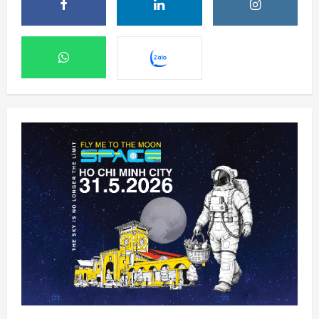
Phi hành gia NASA đi bộ ngoài không gian
để nâng cấp hệ thống điện ISS
8 Tháng 8 2026, 08:47
2
Đến lượt mô hình AI của Moonshot thoát
khỏi môi trường thử nghiệm
8 Tháng 8 2026, 07:58
3